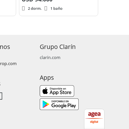
2 dorm.
1 baño
anos
Grupo Clarín
clarín.com
prop.com
Apps
s