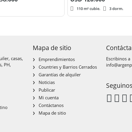
110 m² cubie.
3 dorm.
Mapa de sitio
Contáct
iler, casas,
Escribinos a
Emprendimientos
s, PH,
info@argen
Countries y Barrios Cerrados
Garantías de alquiler
Noticias
Seguino
Publicar
Mi cuenta
Contáctanos
tino
Mapa de sitio