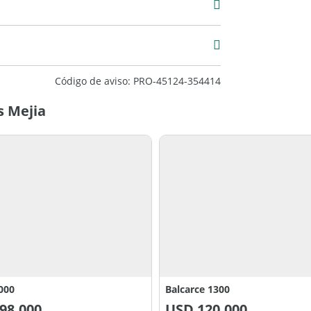
Código de aviso: PRO-45124-354414
s Mejia
000
Balcarce 1300
98.000
USD
120.000