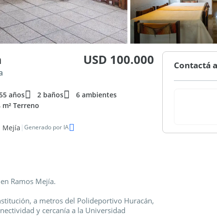
a
USD 100.000
Contactá a
a
55 años
2 baños
6 ambientes
 m² Terreno
|
 Mejía
Generado por IA
a en Ramos Mejía.
stitución, a metros del Polideportivo Huracán,
nectividad y cercanía a la Universidad