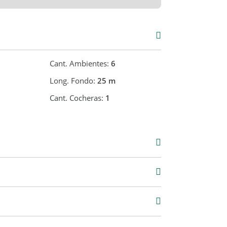
M
Cant. Ambientes:
6
Long. Fondo:
25 m
Cant. Cocheras:
1
Venta
USD 100.000
4 m2
72 m2