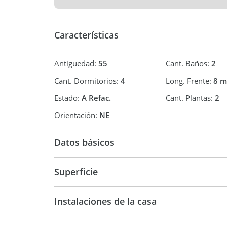
propiedad.
Responsables
Características
Matías G. Valencia, Col. 3034 del CMCPM
Martillero Matías F. Viudes, Col. 3047 del CMCP
Antiguedad:
55
Cant. Baños:
2
Cant. Dormitorios:
4
Long. Frente:
8 m
Estado:
A Refac.
Cant. Plantas:
2
Orientación:
NE
Datos básicos
Casa
Superficie
152 m2
22
Instalaciones de la casa
224 m2