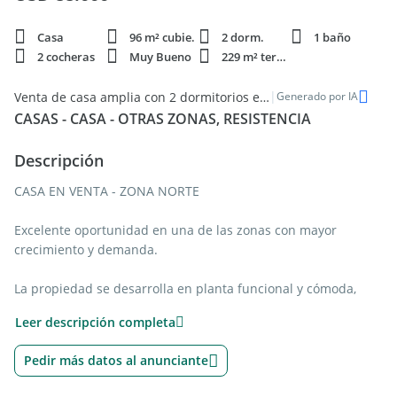
Casa
96 m² cubie.
2 dorm.
1 baño
2 cocheras
Muy Bueno
229 m² terren.
|
Venta de casa amplia con 2 dormitorios en el corazón de Resistencia
Generado por IA
CASAS - CASA - OTRAS ZONAS, RESISTENCIA
Descripción
CASA EN VENTA - ZONA NORTE
Excelente oportunidad en una de las zonas con mayor
crecimiento y demanda.
La propiedad se desarrolla en planta funcional y cómoda,
ideal tanto para vivienda permanente como para inversión.
Leer descripción completa
Características principales:
Pedir más datos al anunciante
2 dormitorios con buena iluminación natural