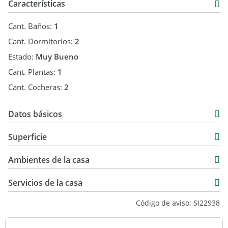
Características
Consultá para coordinar visita y conocer condiciones de
venta.
Cant. Baños:
1
Cant. Dormitorios:
2
OFERTA PROVISTA POR SISTEMA SOM - CODIGO: SI22938
Estado:
Muy Bueno
Cant. Plantas:
1
Cant. Cocheras:
2
Datos básicos
Casa
Superficie
Venta
96 m2
USD 88.000
Ambientes de la casa
229 m2
96 m2
Servicios de la casa
Código de aviso: SI22938