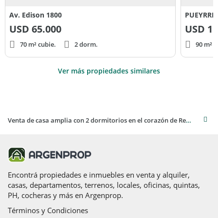
Av. Edison 1800
PUEYRRE
USD
65.000
USD
11
70 m² cubie.
2 dorm.
90 m² c
Ver más propiedades similares
Venta de casa amplia con 2 dormitorios en el corazón de Resistencia
Encontrá propiedades e inmuebles en venta y alquiler,
casas, departamentos, terrenos, locales, oficinas, quintas,
PH, cocheras y más en Argenprop.
Términos y Condiciones