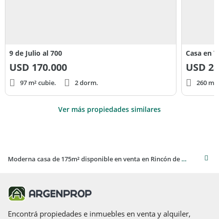
9 de Julio al 700
Casa en V
USD
170.000
USD
28
97 m² cubie.
2 dorm.
260 m² 
Ver más propiedades similares
Moderna casa de 175m² disponible en venta en Rincón de Milberg
Encontrá propiedades e inmuebles en venta y alquiler,