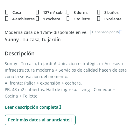
Casa
127 m² cubie.
3 dorm.
3 baños
4 ambientes
1 cochera
1 toilette
Excelente
|
Moderna casa de 175m² disponible en venta en Rincón de Milberg
Generado por IA
Sunny - Tu casa, tu jardín
Descripción
Sunny - Tu casa, tu jardín! Ubicación estratégica + Accesos +
Infraestructura moderna + Servicios de calidad hacen de esta
zona la sensación del momento.
Al frente: Palier + expansión + cochera.
PB: 43 m2 cubiertos. Hall de ingreso. Living - Comedor +
Cocina + Toilette.
1er Piso: 50 m2 cubiertos. 2 dormitorios en suite.
Leer descripción completa
2do Piso: 34 m2 cubiertos + 16 m2 de terraza. Sunny room
(playroom o un espacio para lo que más te guste), + Baño + 2
Pedir más datos al anunciante
terrazas pasantes.
Exterior: Parrilla + Jardín de 30 m2.