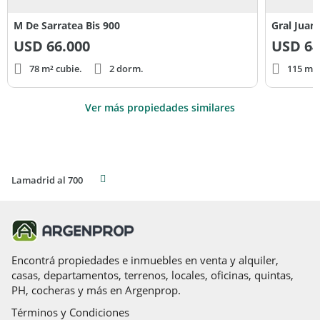
M De Sarratea Bis 900
Gral Juan
USD
66.000
USD
64
78 m² cubie.
2 dorm.
115 m² 
Ver más propiedades similares
Lamadrid al 700
Encontrá propiedades e inmuebles en venta y alquiler,
casas, departamentos, terrenos, locales, oficinas, quintas,
PH, cocheras y más en Argenprop.
Términos y Condiciones