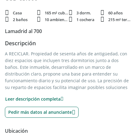
Casa
165 m² cubie.
3 dorm.
60 años
2 baños
10 ambientes
1 cochera
215 m² terren.
Lamadrid al 700
Descripción
A RECICLAR. Propiedad de sesenta años de antigüedad, con
diez espacios que incluyen tres dormitorios junto a dos
baños. Este inmueble, desarrollado en un marco de
distribución claro, propone una base para entender su
funcionamiento diario y su potencial de uso. La precisión de
su reparto de espacios facilita imaginar posibles soluciones
sin perder la esencia de una estructura consolidada. El
Leer descripción completa
carácter formal del anuncio acompaña la naturaleza de la
propiedad, que a lo largo de su trayectoria ha mantenido una
Pedir más datos al anunciante
configuración estable. La antigüedad, combinada con la
disponibilidad de tres dormitorios y dos baños, posiciona a
esta pieza como una opción de base para proyectos de
Ubicación
adecuación que respondan a diferentes necesidades de