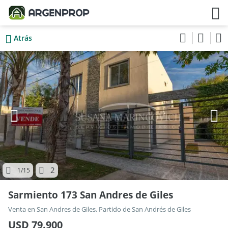
Atrás
2
1
/15
Sarmiento 173 San Andres de Giles
Venta en San Andres de Giles, Partido de San Andrés de Giles
USD 79.900