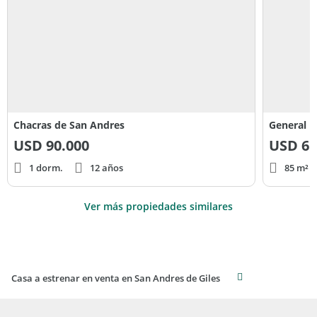
Chacras de San Andres
General U
USD
90.000
USD
65
1 dorm.
12 años
85 m² c
Ver más propiedades similares
Casa a estrenar en venta en San Andres de Giles