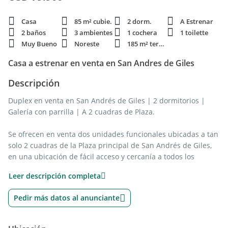
Casa
85 m² cubie.
2 dorm.
A Estrenar
2 baños
3 ambientes
1 cochera
1 toilette
Muy Bueno
Noreste
185 m² terren.
Casa a estrenar en venta en San Andres de Giles
Descripción
Duplex en venta en San Andrés de Giles | 2 dormitorios |
Galería con parrilla | A 2 cuadras de Plaza.
Se ofrecen en venta dos unidades funcionales ubicadas a tan
solo 2 cuadras de la Plaza principal de San Andrés de Giles,
en una ubicación de fácil acceso y cercanía a todos los
servicios del centro.
Leer descripción completa
Cada unidad se distribuye en dos plantas. En planta baja
Pedir más datos al anunciante
cuenta con living-comedor y cocina integradas, lavadero y
toilette. En planta alta se desarrollan 2 dormitorios y un baño
completo. El exterior suma una galería con parrilla y patio,