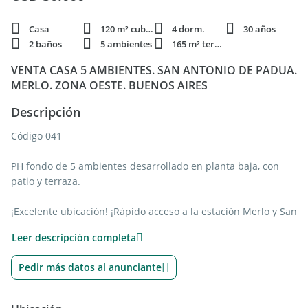
Casa
120 m² cubie.
4 dorm.
30 años
2 baños
5 ambientes
165 m² terren.
VENTA CASA 5 AMBIENTES. SAN ANTONIO DE PADUA.
MERLO. ZONA OESTE. BUENOS AIRES
Descripción
Código 041
PH fondo de 5 ambientes desarrollado en planta baja, con
patio y terraza.
¡Excelente ubicación! ¡Rápido acceso a la estación Merlo y San
Antonio de Padua del F. C. Sarmiento!
Leer descripción completa
Precio:
Pedir más datos al anunciante
USD 50.000 al contado.
Características generales: