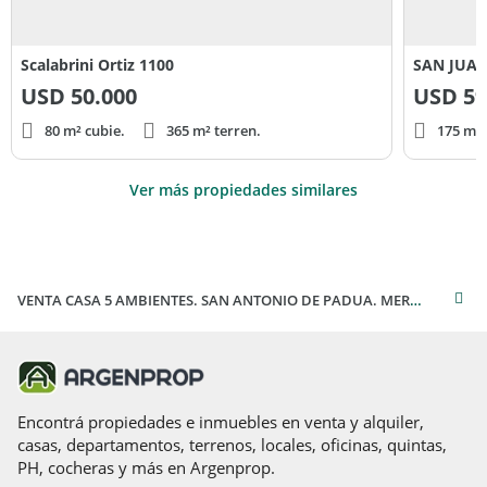
Scalabrini Ortiz 1100
SAN JUAN
USD
50.000
USD
59
80 m² cubie.
365 m² terren.
175 m² 
Ver más propiedades similares
VENTA CASA 5 AMBIENTES. SAN ANTONIO DE PADUA. MERLO. ZONA OESTE. BUENOS AIRES
Encontrá propiedades e inmuebles en venta y alquiler,
casas, departamentos, terrenos, locales, oficinas, quintas,
PH, cocheras y más en Argenprop.