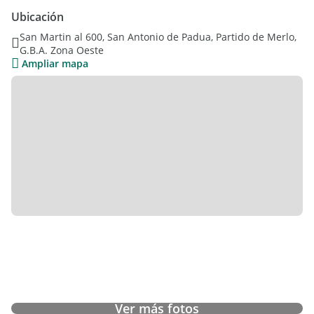
El jardín y la parrilla techada son ideales para disfrutar los
Ubicación
asados los fines de semana.
San Martin al 600, San Antonio de Padua, Partido de Merlo,
G.B.A. Zona Oeste
Incluye servicios completos. La propiedad es luminosa, tiene
Ampliar mapa
calefacción, aire acondicionado en algunos de los ambientes.
Ofrece además una cochera cubierta para un vehículo.
Ubicada en un entorno tranquilo pero céntrico, esta casa
habitada es una excelente oportunidad para quienes buscan
espacio y comodidad en una zona residencial consolidada.
Ver más fotos