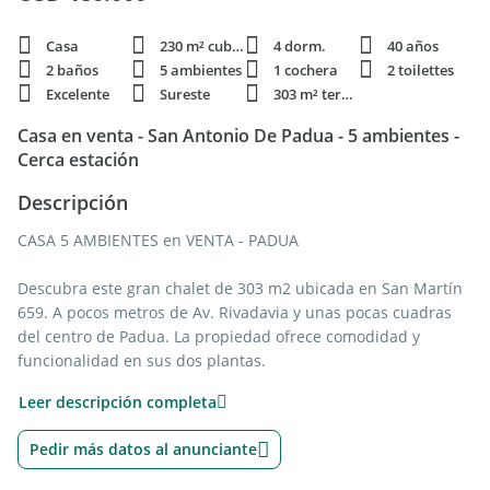
Casa
230 m² cubie.
4 dorm.
40 años
2 baños
5 ambientes
1 cochera
2 toilettes
Excelente
Sureste
303 m² terren.
Casa en venta - San Antonio De Padua - 5 ambientes -
Cerca estación
Descripción
CASA 5 AMBIENTES en VENTA - PADUA
Descubra este gran chalet de 303 m2 ubicada en San Martín
659. A pocos metros de Av. Rivadavia y unas pocas cuadras
del centro de Padua. La propiedad ofrece comodidad y
funcionalidad en sus dos plantas.
Leer descripción completa
Cuenta con 5 habitaciones, incluyendo 3 dormitorios con
placard empotrado, y 2 baños completos repartidos en
Pedir más datos al anunciante
ambas plantas. El área social incluye una cocina, comedor
diario, oficina, lavadero, patio, escritorio, biblioteca y galería.