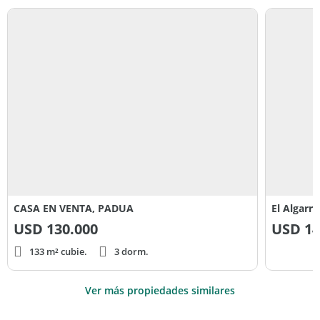
CASA EN VENTA, PADUA
El Algarr
USD
130.000
USD
14
133 m² cubie.
3 dorm.
Ver más propiedades similares