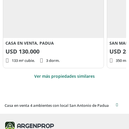
CASA EN VENTA, PADUA
SAN MART
USD
130.000
USD
24
133 m² cubie.
3 dorm.
350 m² 
Ver más propiedades similares
Casa en venta 4 ambientes con local San Antonio de Padua