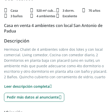
Casa
520 m² cubie.
3 dorm.
70 años
3 baños
4 ambientes
Excelente
Casa en venta 4 ambientes con local San Antonio de
Padua
Descripción
Hermosa Chalet de 4 ambientes sobre dos lotes y con local
comercial. Living comedor, Cocina con comedor diario, 2
Dormitorios en planta baja con placard (uno en suite), un
ambiente más que puede adecuarse como 4to dormitorio o
escritorio y otro dormitorio en planta alta con baño y placard.
2 Baños. Quincho cubierto con cerramiento de vidrio, cuarto
de guardado, baño, parrilla, y mesada con mobiliario
Leer descripción completa
completo. Pileta de material completa. Local comercial a la
calle con renta. Propiedad para modernizar, con ambientes
Pedir más datos al anunciante
amplios y espacios muy amenos. Amplio parque y jardín.