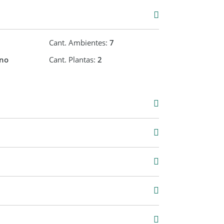
Cant. Ambientes:
7
no
Cant. Plantas:
2
Venta
USD 175.000
0 m2
430 m2