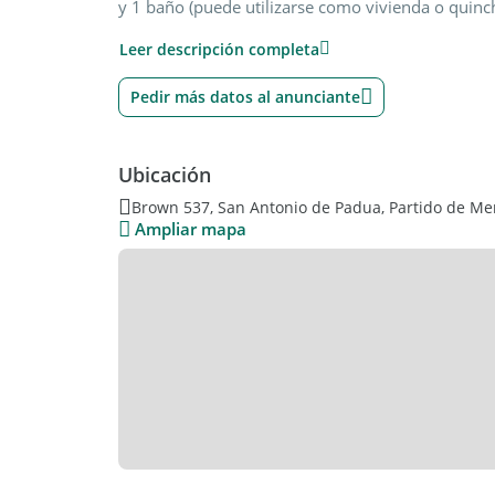
y 1 baño (puede utilizarse como vivienda o quinc
tiene buena distribución y ambientes luminosos. 
Leer descripción completa
algunas terminaciones menores que se encuentra
exterior, el baño de planta alta, colocar barandas,
estilo es acorde al entorno. Amplio fondo con jard
Pedir más datos al anunciante
Escucha Ofertas!
Ubicación
Brown 537, San Antonio de Padua, Partido de Mer
Ampliar mapa