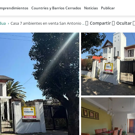
mprendimientos
Countries y Barrios Cerrados
Noticias
Publicar
Compartir
Ocultar
dua
Casa 7 ambientes en venta San Antonio de Padua