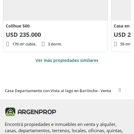
Colihue 500
Casa en C
USD
235.000
USD
20
170 m² cubie.
3 dorm.
55 m² c
Ver más propiedades similares
Casa Departamento con Vista al lago en Bariloche - Venta
Encontrá propiedades e inmuebles en venta y alquiler,
casas, departamentos, terrenos, locales, oficinas, quintas,