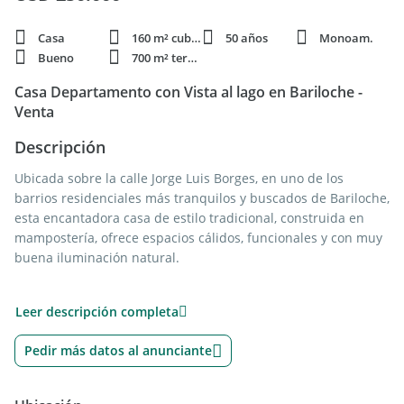
Casa
160 m² cubie.
50 años
Monoam.
Bueno
700 m² terren.
Casa Departamento con Vista al lago en Bariloche -
Venta
Descripción
Ubicada sobre la calle Jorge Luis Borges, en uno de los
barrios residenciales más tranquilos y buscados de Bariloche,
esta encantadora casa de estilo tradicional, construida en
mampostería, ofrece espacios cálidos, funcionales y con muy
buena iluminación natural.
Distribución:
Leer descripción completa
Planta Alta:
* 3 dormitorios con vista al lago y buena luz natural
Pedir más datos al anunciante
* 1 baño completo
Planta Baja: