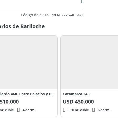
Código de aviso: PRO-62726-403471
rlos de Bariloche
Av. Gallardo 460. Entre Palacios y Beschedt
Catamarca 345
510.000
USD
430.000
m² cubie.
4 dorm.
350 m² cubie.
6 dorm.