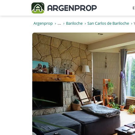
E
Argenprop
...
Bariloche
San Carlos de Bariloche