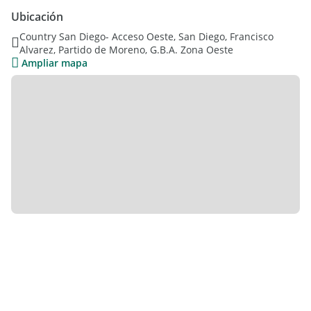
Ubicación
Planta Baja:
Country San Diego- Acceso Oeste, San Diego, Francisco
Alvarez, Partido de Moreno, G.B.A. Zona Oeste
Ingreso principal con puerta doble y acceso electrónico.
Ampliar mapa
Hall de recepción.
Toilette de recepción.
Living y comedor formal con vista abierta al jardín y salida
directa al exterior.
Suite en planta baja al frente, con placard. Ideal huéspedes o
dormitorio principal alternativo.
Cocina con comedor diario y estar integrado.
Gran quincho cubierto con cerramiento plegable de apertura
total (sistema francés), completamente integrable al jardín.
Barra. Parrilla, anafe a gas y horno a gas.
Baño completo.
Sector de servicio independiente con lavadero, dormitorios,
cuarto de planchado, despensa y escalera secundaria a
planta alta.
Cochera cubierta con portón automático para tres vehículos.