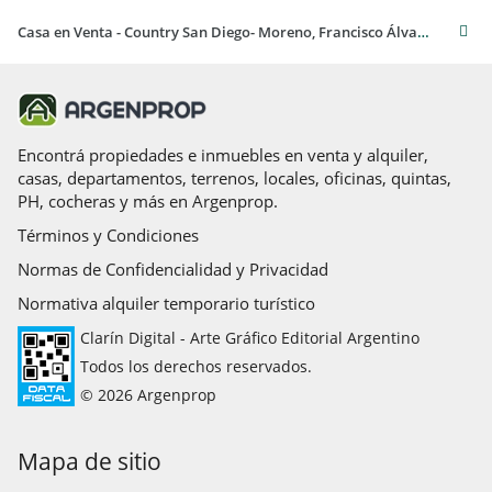
colegio en Barrio Santa Ana con acceso interno.
Casa en Venta - Country San Diego- Moreno, Francisco Álvarez. Buenos Aires
Ley 5115 Art. 1: El inmueble publicado es accesible para
personas con capacidades físicas reducidas.
La presente publicación describe las características
Encontrá propiedades e inmuebles en venta y alquiler,
esenciales del inmueble. Deberá consultarse al corredor
casas, departamentos, terrenos, locales, oficinas, quintas,
público inmobiliario interviniente por la eventual
PH, cocheras y más en Argenprop.
actualización de medidas, descripciones arquitectónicas y
funcionales, valores y demás información, cuyos valores son
Términos y Condiciones
aproximados.
Normas de Confidencialidad y Privacidad
BRUNI PROPIEDADES - Matrícula CPMCAL No 255 - 556
Normativa alquiler temporario turístico
Clarín Digital - Arte Gráfico Editorial Argentino
Todos los derechos reservados.
© 2026 Argenprop
Mapa de sitio