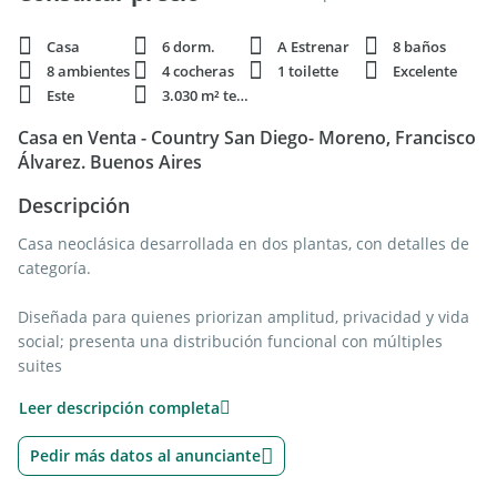
Casa
6 dorm.
A Estrenar
8 baños
8 ambientes
4 cocheras
1 toilette
Excelente
Este
3.030 m² terren.
Casa en Venta - Country San Diego- Moreno, Francisco
Álvarez. Buenos Aires
Descripción
Casa neoclásica desarrollada en dos plantas, con detalles de
categoría.
Diseñada para quienes priorizan amplitud, privacidad y vida
social; presenta una distribución funcional con múltiples
suites
y espacios de recepción definidos, con integración al jardín, y
Leer descripción completa
circulación principal y secundaria diferenciadas que
optimizan
Pedir más datos al anunciante
la dinámica diaria y el uso independiente de los sectores.
Aire acondicionado central y pileta climatizada.