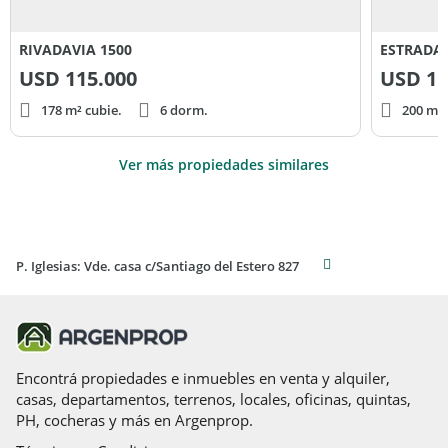
RIVADAVIA 1500
ESTRADA 
USD
115.000
USD
11
178 m² cubie.
6 dorm.
200 m² 
Ver más propiedades similares
P. Iglesias: Vde. casa c/Santiago del Estero 827
Encontrá propiedades e inmuebles en venta y alquiler,
casas, departamentos, terrenos, locales, oficinas, quintas,
PH, cocheras y más en Argenprop.