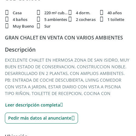
Casa
220 m² cubie.
4 dorm.
40 años
4 baños
5 ambientes
2 cocheras
1 toilette
Muy Bueno
Sur
GRAN CHALET EN VENTA CON VARIOS AMBIENTES
Descripción
EXCELENTE CHALET EN HERMOSA ZONA DE SAN ISIDRO, MUY
BUEN ESTADO DE CONSERVACION, CONSTRUCCION NOBLE.
DESARROLLADO EN 2 PLANTAS, CON AMPLIOS AMBIENTES.
PB: ENTRADA DE COCHE DESCUBIERTA, LIVING COMEDOR
CON VISTA A JARDIN, ESTAR DIARIO CON VISTA A PISCINA
TIPO RIÑON, TOILETTE DE RECEPCION, COCINA CON
LAVADERO INCORPORADO, COMEDOR DIARIO, SEGUNDO
Leer descripción completa
BAÑO CON DUCHA Y GARAJE. FONDO LIBRE CON GALERIA Y
PARRILLA, PISCINA Y CUARTO DE HERRAMIENTAS.
Pedir más datos al anunciante
CALEFACCION POR LOSA RADIANTE. AIRE ACONDICIONADO
FRIO EN LIVING COMEDOR Y COMEDOR DIARIO.