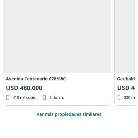
Avenida Centenario 678/680
Garibaldi
USD
480.000
USD
49
410 m² cubie.
5 dorm.
230 m² 
Ver más propiedades similares