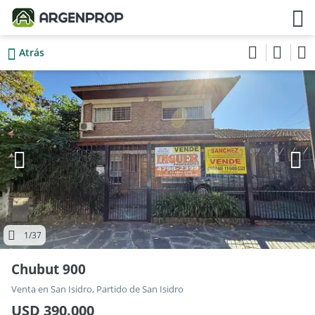
Atrás
1
/37
Chubut 900
Venta en San Isidro, Partido de San Isidro
USD 390.000