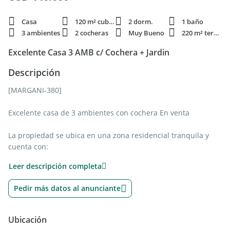
Casa
120 m² cubie.
2 dorm.
1 baño
3 ambientes
2 cocheras
Muy Bueno
220 m² terren.
Excelente Casa 3 AMB c/ Cochera + Jardin
Descripción
[MARGANI-380]
Excelente casa de 3 ambientes con cochera En venta
La propiedad se ubica en una zona residencial tranquila y
cuenta con:
2 dormitorios
Leer descripción completa
Cocinacomedor
Baño completo
Pedir más datos al anunciante
Patio con parrilla
Cochera
Jardín al frente
Ubicación