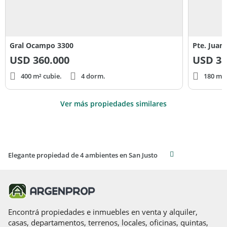
Gral Ocampo 3300
Pte. Juan
USD
360.000
USD
38
400 m² cubie.
4 dorm.
180 m² 
Ver más propiedades similares
Elegante propiedad de 4 ambientes en San Justo
Encontrá propiedades e inmuebles en venta y alquiler,
casas, departamentos, terrenos, locales, oficinas, quintas,