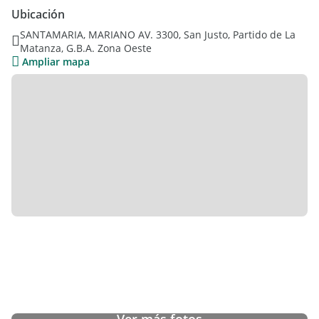
Ubicación
Distribución y Características:
SANTAMARIA, MARIANO AV. 3300, San Justo, Partido de La
Matanza, G.B.A. Zona Oeste
Planta baja:
Ampliar mapa
Jardín al frenteEntrada de autoRecepciónCocina
comedorLiving comedor integradoBaño completoJardín de
inviernoPileta Amplio parqueQuincho semi cubierto con
bañoHabitación de servicio con baño
Planta alta:
Suite con vestidor y baño privado2 dormitorios adicionales1
baño completo adicional
Diseñada con materiales de primera calidad, esta casa
combina espacios funcionales y elegantes, ideal para
disfrutar en familia o con amigos, tanto en el interior como en
el amplio exterior.
No pierdas esta oportunidad única. Coordiná tu visita!