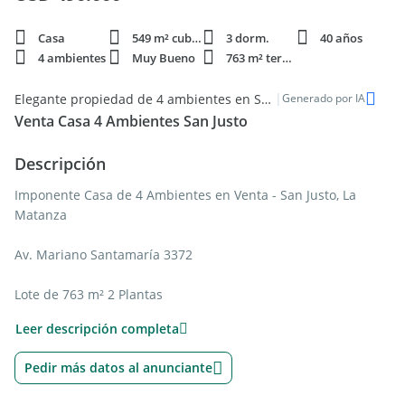
Casa
549 m² cubie.
3 dorm.
40 años
4 ambientes
Muy Bueno
763 m² terren.
|
Elegante propiedad de 4 ambientes en San Justo
Generado por IA
Venta Casa 4 Ambientes San Justo
Descripción
Imponente Casa de 4 Ambientes en Venta - San Justo, La
Matanza
Av. Mariano Santamaría 3372
Lote de 763 m² 2 Plantas
Leer descripción completa
Exclusiva propiedad ubicada en una de las zonas más
buscadas de San Justo, sobre avenida de alto tránsito y
Pedir más datos al anunciante
excelente conectividad. Ideal para familias que buscan
confort, amplitud y detalles de categoría.