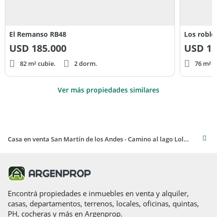
El Remanso RB48
Los roble
USD
185.000
USD
12
82 m² cubie.
2 dorm.
76 m² c
Ver más propiedades similares
Casa en venta San Martín de los Andes - Camino al lago Lolog Barrio Los Ñires Ruta 62
Encontrá propiedades e inmuebles en venta y alquiler,
casas, departamentos, terrenos, locales, oficinas, quintas,
PH, cocheras y más en Argenprop.