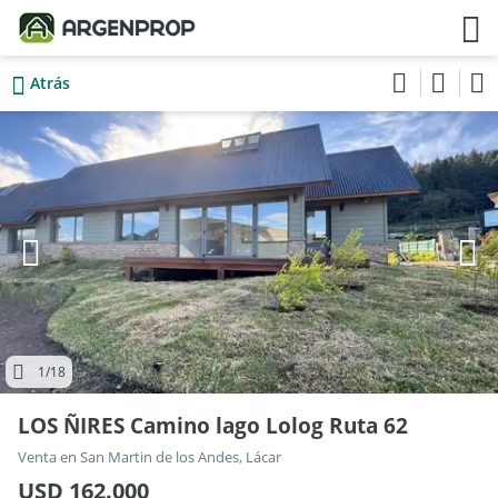
Atrás
1
/18
LOS ÑIRES Camino lago Lolog Ruta 62
Venta en San Martin de los Andes, Lácar
USD 162.000