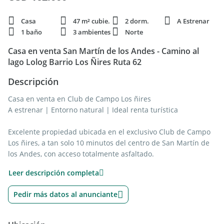
Casa
47 m² cubie.
2 dorm.
A Estrenar
1 baño
3 ambientes
Norte
Casa en venta San Martín de los Andes - Camino al
lago Lolog Barrio Los Ñires Ruta 62
Descripción
Casa en venta en Club de Campo Los ñires
A estrenar | Entorno natural | Ideal renta turística
Excelente propiedad ubicada en el exclusivo Club de Campo
Los ñires, a tan solo 10 minutos del centro de San Martín de
los Andes, con acceso totalmente asfaltado.
Una casa a estrenar, totalmente equipada, que se destaca
Leer descripción completa
por su calidad constructiva, funcionalidad y entorno natural
privilegiado, dentro de un barrio con seguridad y muy bajas
Pedir más datos al anunciante
expensas.
Ideal tanto para vivienda permanente, casa de descanso o
inversión en renta turística.