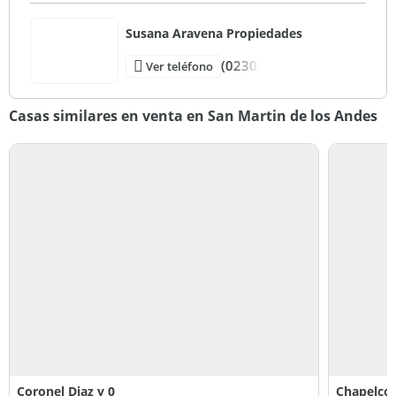
Susana Aravena Propiedades
(0230)
Ver teléfono
Casas similares en venta en San Martin de los Andes
Coronel Diaz y 0
Chapelco 