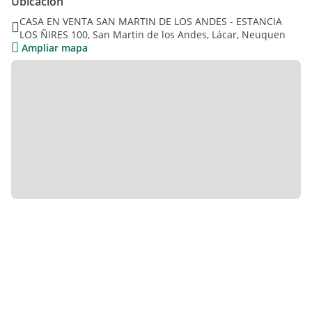
Ubicación
En su parte exterior cuenta con una pileta con jacuzzi (posee
CASA EN VENTA SAN MARTIN DE LOS ANDES - ESTANCIA
la conexión para climatizarla).
LOS ÑIRES 100, San Martin de los Andes, Lácar, Neuquen
Gran parque.
Ampliar mapa
Una galería semi cubierta.
GL SHO6485301
Las medidas son aproximadas y orientativas
Aviso publicado por Susana Aravena
Matricula 5781 CMCPSI Mat. 690 CMyCPN Alexis Keramidas. -
Mat.