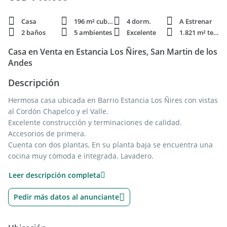
Casa
196 m² cubie.
4 dorm.
A Estrenar
2 baños
5 ambientes
Excelente
1.821 m² terren.
Casa en Venta en Estancia Los Ñires, San Martin de los
Andes
Descripción
Hermosa casa ubicada en Barrio Estancia Los Ñires con vistas
al Cordón Chapelco y el Valle.
Excelente construcción y terminaciones de calidad.
Accesorios de primera.
Cuenta con dos plantas, En su planta baja se encuentra una
cocina muy cómoda e integrada. Lavadero.
Living comedor con parrilla y hogar. Toilette.
Leer descripción completa
En su planta alta, 4 dormitorios, uno de ellos con vestidor.
Dos baños completos compartimentados.
Pedir más datos al anunciante
Losa radiante.
Todas las habitaciones y planta baja con grandes ventanales
para disfrutar las vistas increíbles del cordón montañoso.