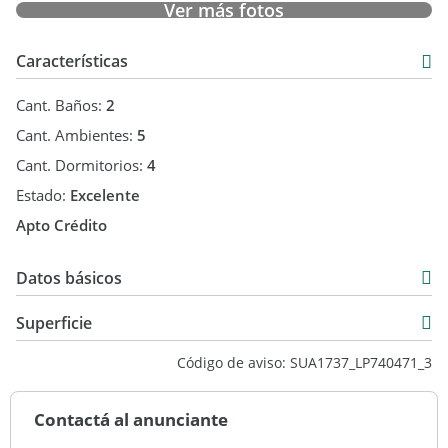
Ver más fotos
Características
Cant. Baños:
2
Cant. Ambientes:
5
Cant. Dormitorios:
4
Estado:
Excelente
Apto Crédito
Datos básicos
Venta
Superficie
USD 710.000
196 m2
Código de aviso: SUA1737_LP740471_3
1.821 m2
196 m2
Contactá al anunciante