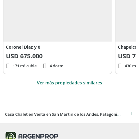
Coronel Diaz y 0
Chapelco 
USD
675.000
USD
75
171 m² cubie.
4 dorm.
430 m² 
Ver más propiedades similares
Casa Chalet en Venta en San Martin de los Andes, Patagonia, Argentina