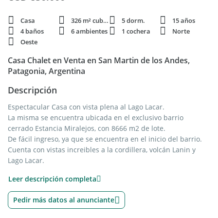
Casa
326 m² cubie.
5 dorm.
15 años
4 baños
6 ambientes
1 cochera
Norte
Oeste
Casa Chalet en Venta en San Martin de los Andes,
Patagonia, Argentina
Descripción
Espectacular Casa con vista plena al Lago Lacar.
La misma se encuentra ubicada en el exclusivo barrio
cerrado Estancia Miralejos, con 8666 m2 de lote.
De fácil ingreso, ya que se encuentra en el inicio del barrio.
Cuenta con vistas increibles a la cordillera, volcán Lanin y
Lago Lacar.
Entre la casa principal y secundaria suman 326 m2, y
Leer descripción completa
semicubiertos de 90 m2.
Casa principal: Se ingresa por un hall frio e inmediatamente
Pedir más datos al anunciante
a un living/comedor integrado donde alberga un hogar
increible. A su derecha se encuentra una cómoda cocina con