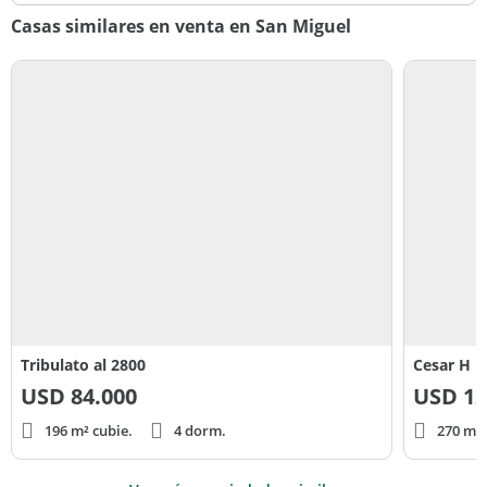
Casas similares en venta en San Miguel
Tribulato al 2800
Cesar H M
USD
84.000
USD
12
196 m² cubie.
4 dorm.
270 m² 