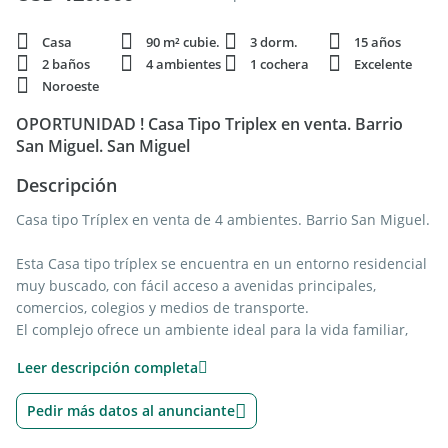
Casa
90 m² cubie.
3 dorm.
15 años
2 baños
4 ambientes
1 cochera
Excelente
Noroeste
OPORTUNIDAD ! Casa Tipo Triplex en venta. Barrio
San Miguel. San Miguel
Descripción
Casa tipo Tríplex en venta de 4 ambientes. Barrio San Miguel.
Esta Casa tipo tríplex se encuentra en un entorno residencial
muy buscado, con fácil acceso a avenidas principales,
comercios, colegios y medios de transporte.
El complejo ofrece un ambiente ideal para la vida familiar,
combinando seguridad y espacios comunes de recreación.
Leer descripción completa
La propiedad se destaca por su muy buen estado general, su
Pedir más datos al anunciante
luminosidad y la funcionalidad de sus ambientes.