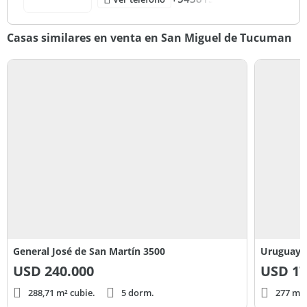
Casas similares en venta en San Miguel de Tucuman
General José de San Martín 3500
Uruguay 
USD
240.000
USD
17
288,71 m² cubie.
5 dorm.
277 m² 