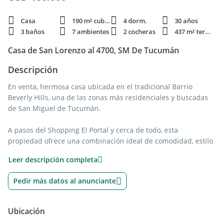
Casa
190 m² cubie.
4 dorm.
30 años
3 baños
7 ambientes
2 cocheras
437 m² terren.
Casa de San Lorenzo al 4700, SM De Tucumán
Descripción
En venta, hermosa casa ubicada en el tradicional Barrio
Beverly Hills, una de las zonas más residenciales y buscadas
de San Miguel de Tucumán.
A pasos del Shopping El Portal y cerca de todo, esta
propiedad ofrece una combinación ideal de comodidad, estilo
y seguridad, con vigilancia las 24 horas.
Leer descripción completa
La vivienda fue refaccionada en su mayoría y cuenta con tres
Pedir más datos al anunciante
dormitorios (uno en suite) más un escritorio encantador, ideal
para home office o estudio. Su living comedor separado y la
amplia cocina comedor aportan funcionalidad y calidez a
Ubicación
cada ambiente.