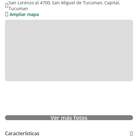
San Lorenzo al 4700, San Miguel de Tucuman, Capital,
Tucuman
El jardín es un verdadero oasis: pileta con solárium para los
Ampliar mapa
días de verano y un quincho con asador que invita a disfrutar
con familia y amigos. Además, cochera con espacio para dos
o hasta tres vehículos.
Apta crédito hipotecario.
Una oportunidad única para vivir con todo.
Ver más fotos
Características