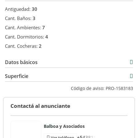
Antiguedad:
30
Cant. Baños:
3
Cant. Ambientes:
7
Cant. Dormitorios:
4
Cant. Cocheras:
2
Datos básicos
Venta
Superficie
USD 186.000
190 m2
Código de aviso: PRO-1583183
437 m2
190 m2
Contactá al anunciante
Balboa y Asociados
+543815
Ver teléfono