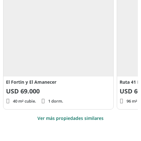
El Fortin y El Amanecer
Ruta 41 K
USD
69.000
USD
69
40 m² cubie.
1 dorm.
96 m² c
Ver más propiedades similares