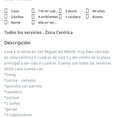
Casa
116 m² cubie.
3 dorm.
60 años
2 baños
4 ambientes
1 cochera
Bueno
Norte
450 m² terren.
Todos los servicios - Zona Centrica
Descripción
Casa a la venta en San Miguel del Monte, muy bien ubicada
en zona céntrica 5 cuadras de ruta 3 y del centro de la plaza
principal a tan solo 8 cuadras. Cuenta con todos los servicios.
dicha casa cuenta con :
*living
*cocina - comedor
*quincho con parrilla
*lavadero
*parque
*2 baños
*garaje
*3 habitaciones