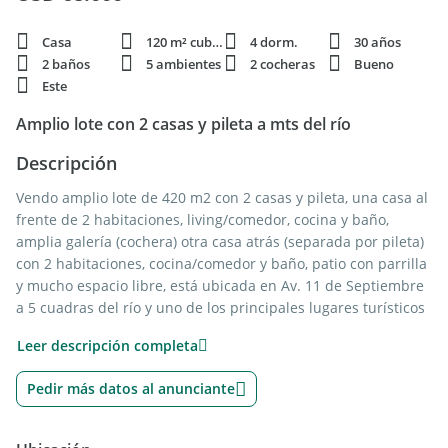
Casa
120 m² cubie.
4 dorm.
30 años
2 baños
5 ambientes
2 cocheras
Bueno
Este
Amplio lote con 2 casas y pileta a mts del río
Descripción
Vendo amplio lote de 420 m2 con 2 casas y pileta, una casa al
frente de 2 habitaciones, living/comedor, cocina y baño,
amplia galería (cochera) otra casa atrás (separada por pileta)
con 2 habitaciones, cocina/comedor y baño, patio con parrilla
y mucho espacio libre, está ubicada en Av. 11 de Septiembre
a 5 cuadras del río y uno de los principales lugares turísticos
de la ciudad. Ideal alquiler para turismo, pequeño complejo,
Leer descripción completa
etc.
Pedir más datos al anunciante
Otros Servicios:
Parque