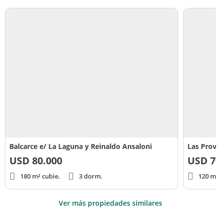
Balcarce e/ La Laguna y Reinaldo Ansaloni
Las Provi
USD
80.000
USD
70
180 m² cubie.
3 dorm.
120 m² 
Ver más propiedades similares