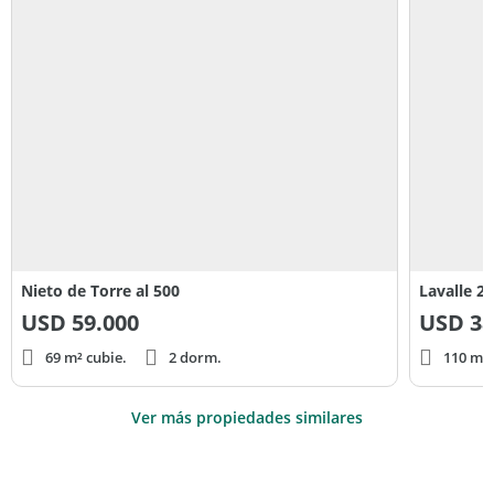
Nieto de Torre al 500
Lavalle 2
USD
59.000
USD
38
69 m² cubie.
2 dorm.
110 m² 
Ver más propiedades similares