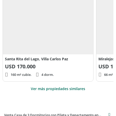
Santa Rita del Lago, Villa Carlos Paz
Miralejos
USD
170.000
USD
12
160 m² cubie.
4 dorm.
66 m² c
Ver más propiedades similares
Venta Casa de 3 Dormitorios con Pileta y Departamento en Santa Rita del Lago - Villa Carlos Paz