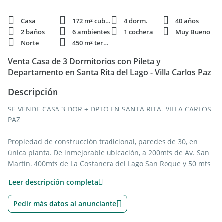
Casa
172 m² cubie.
4 dorm.
40 años
2 baños
6 ambientes
1 cochera
Muy Bueno
Norte
450 m² terren.
Venta Casa de 3 Dormitorios con Pileta y
Departamento en Santa Rita del Lago - Villa Carlos Paz
Descripción
SE VENDE CASA 3 DOR + DPTO EN SANTA RITA- VILLA CARLOS
PAZ
Propiedad de construcción tradicional, paredes de 30, en
única planta. De inmejorable ubicación, a 200mts de Av. San
Martín, 400mts de La Costanera del Lago San Roque y 50 mts
del Centro Vecinal. Rápida salida a Córdoba y localidades
Leer descripción completa
aledañas.
Zona residencial y consolidada con todos los servicios.
Pedir más datos al anunciante
Cuenta con 40 años aprox. de antiguedad, edificada por sus
dueños.