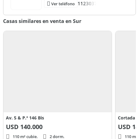
1123037
Ver teléfono
Casas similares en venta en Sur
Av. 5 & P.º 146 Bis
Cortada c
USD
140.000
USD
14
110 m² cubie.
2 dorm.
110 m² 