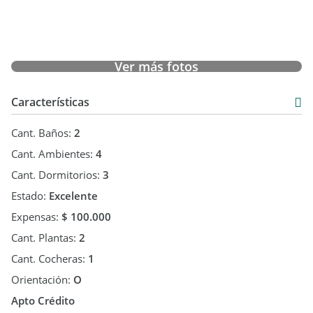
secarropa y lavarropa, el barrio cerrado tiene seguridad con
garita y guardias 24 hrs, piscina, cancha de fútbol, wifi,
solarium, gimnasio, juegos infantiles, a 400 metros del mar.
Ver más fotos
Características
Cant. Baños:
2
Cant. Ambientes:
4
Cant. Dormitorios:
3
Estado:
Excelente
Expensas:
$ 100.000
Cant. Plantas:
2
Cant. Cocheras:
1
Orientación:
O
Apto Crédito