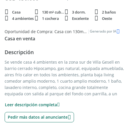
Casa
130 m² cubie.
3 dorm.
2 baños
4 ambientes
1 cochera
Excelente
Oeste
|
Oportunidad de Compra: Casa con 130m² en Sur, Villa Gesell
Generado por IA
Casa en venta
Descripción
Se vende casa 4 ambientes en la zona sur de Villa Gesell en
barrio cerrado Hipocampo, gas natural, equipada amueblada,
aires frío calor en todos los ambientes, planta baja living
comedor amplio moderno, 1 cuarto amplio moderno, 1 baño,
lavadero interno, completo, cocina grande totalmente
equipada con salida al parque del fondo con parrilla, a un
lado espacio para dos autos, cochera cubierta cerrada con
Leer descripción completa
portón eléctrico con puerta de acceso a la casa, planta alta 2
cuartos amplios, pasillo con placares y vista hacia la planta
Pedir más datos al anunciante
baja, segundo baño completo con bañera e jakuzzi , terraza
amplia, gas natural, calefacción , ventiladores de techo,