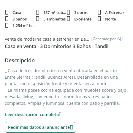
Casa
137 m² cubie.
3 dorm.
A Estrenar
3 baños
5 ambientes
Excelente
Norte
1.254 m² terren.
|
Venta de moderna casa a estrenar en Barrio Entre Sierras, Tandil
Generado por IA
Casa en venta - 3 Dormitorios 3 Baños - Tandil
Descripción
_ Casa de tres dormitorios en venta ubicada en el barrio
Entre Sierras (Tandil, Buenos Aires). Desarrollada en una
planta, con disposición frente y orientación al norte.
_ La misma posee cocina equipada con muebles sobre y bajo
mesada, living, comedor, tres dormitorios y tres baños
completos. Amplia y luminosa, cuenta con patio y parrilla.
_ Cochera con capacidad para un vehículo.
Leer descripción completa
_ La propiedad se desarrolla sobre un terreno de 1.254mts2 y
tiene una superficie aproximada de 137mts2 cubiertos.
Pedir más datos al anunciante