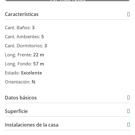
abona de contado y obtené un precio inmejorable.
No busques más.
Alquila más Fácil. Alquila con Garantix.
Características
Cant. Baños:
3
Cant. Ambientes:
5
Cant. Dormitorios:
3
Long. Frente:
22 m
Long. Fondo:
57 m
Estado:
Excelente
Orientación:
N
Datos básicos
Casa
Superficie
Venta
137 m2
USD 169.000
Instalaciones de la casa
1.254 m2