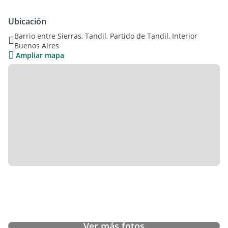
Yacoub | Construimos Confianza
Innovación | Calidad | Sustentabilidad | Diseño
Ubicación
100 Mil Metros Cuadrados | 25 Torres
Barrio entre Sierras, Tandil, Partido de Tandil, Interior
Buenos Aires
La información descripta en el presente aviso es meramente
Ampliar mapa
orientativa y no forma parte de ningún tipo de
documentación contractual. Los datos enunciados fueron
proporcionados por los propietarios y pueden arrojar
inexactitudes, las superficies definitivas surgirán del título de
propiedad del inmueble referido.
Se deja constancia de que los valores y/o expensas pueden
estar sujetas a verificación o ajuste.
Lo que estás buscando lo tenemos | Estés Donde Estés
Vendemos en Todos Lados.
Buscas garantía para tu alquiler?.
Conseguilo mas fácil, rápido y económico con Garantix.
100% online y cotización al instante.
Abona en 3 cuotas sin interés y hasta 12 cuotas fijas o bien
Ver más fotos