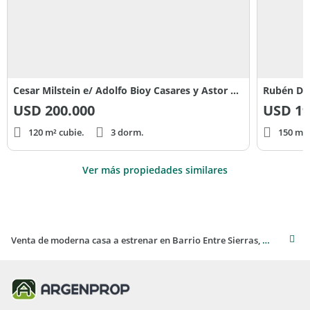
Cesar Milstein e/ Adolfo Bioy Casares y Astor Piazzola
USD
200.000
USD
19
120 m² cubie.
3 dorm.
150 m² 
Ver más propiedades similares
Venta de moderna casa a estrenar en Barrio Entre Sierras, Tandil