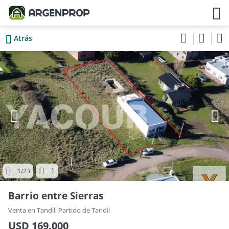
Atrás
1
1
/23
Barrio entre Sierras
Venta en Tandil, Partido de Tandil
USD 169.000