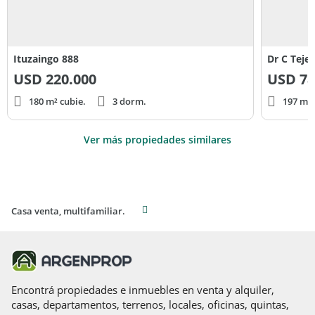
Ituzaingo 888
Dr C Teje
USD
220.000
USD
78
180 m² cubie.
3 dorm.
197 m² 
Ver más propiedades similares
Casa venta, multifamiliar.
Encontrá propiedades e inmuebles en venta y alquiler,
casas, departamentos, terrenos, locales, oficinas, quintas,