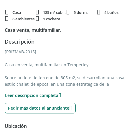
Casa
185 m² cubie.
5 dorm.
4 baños
6 ambientes
1 cochera
Casa venta, multifamiliar.
Descripción
[PRIZMAB-2015]
Casa en venta, multifamiliar en Temperley.
Sobre un lote de terreno de 305 m2, se desarrollan una casa
estilo chalet, de epoca, en una zona estrategica de la
localidad.
Leer descripción completa
Chalet, comprende 5 ambientes
3 habitaciones
Pedir más datos al anunciante
living/comedor
lavadero
2 baños completos
Ubicación