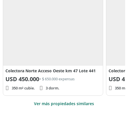
Colectora Norte Acceso Oeste km 47 Lote 441
Colectora
USD
450.000
USD
45
+ $ 650.000 expensas
350 m² cubie.
3 dorm.
350 m² 
Ver más propiedades similares