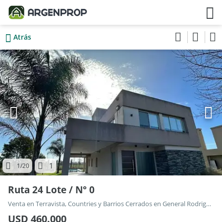
Atrás
1
1
/20
Ruta 24 Lote / N° 0
Venta en Terravista, Countries y Barrios Cerrados en General Rodriguez
USD 460.000