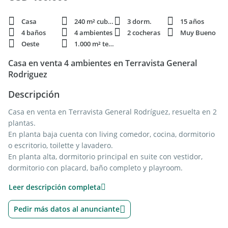
Casa
240 m² cubie.
3 dorm.
15 años
4 baños
4 ambientes
2 cocheras
Muy Bueno
Oeste
1.000 m² terren.
Casa en venta 4 ambientes en Terravista General
Rodriguez
Descripción
Casa en venta en Terravista General Rodríguez, resuelta en 2
plantas.
En planta baja cuenta con living comedor, cocina, dormitorio
o escritorio, toilette y lavadero.
En planta alta, dormitorio principal en suite con vestidor,
dormitorio con placard, baño completo y playroom.
En el exterior, galería con parrilla, jardín con toilette de
Leer descripción completa
exterior y piscina. Sistema de riego.
Pedir más datos al anunciante
El Barrio Terravista está ubicado en el acceso oeste a la altura
del km 47 y Ruta 24. Amenities: Posee 1 Club House con