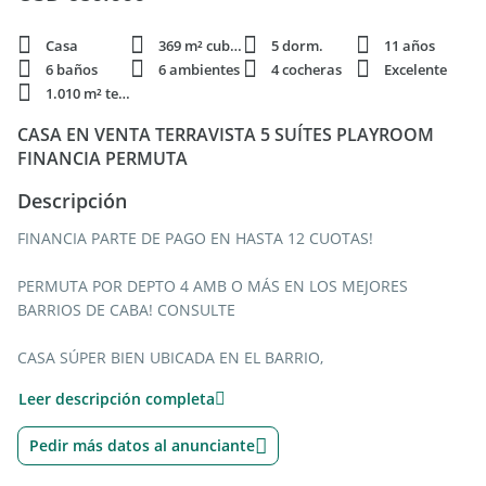
Casa
369 m² cubie.
5 dorm.
11 años
6 baños
6 ambientes
4 cocheras
Excelente
1.010 m² terren.
CASA EN VENTA TERRAVISTA 5 SUÍTES PLAYROOM
FINANCIA PERMUTA
Descripción
FINANCIA PARTE DE PAGO EN HASTA 12 CUOTAS!
PERMUTA POR DEPTO 4 AMB O MÁS EN LOS MEJORES
BARRIOS DE CABA! CONSULTE
CASA SÚPER BIEN UBICADA EN EL BARRIO,
CON UNA ARQUITECTURA MODERNA Y DE MUY BUEN GUSTO
Leer descripción completa
La casa es muy cómoda y luminosa y esta dividida de la
Pedir más datos al anunciante
siguiente forma: