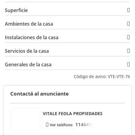
Venta
Superficie
Llámame y coordinamos visita!
USD 680.000
369 m2
Acepta permuta
Ambientes de la casa
1.010 m2
Ambientes:
34 m2
Instalaciones de la casa
Galería semicubierta
403 m2
Pileta (4x10)
Servicios de la casa
Sala de juegos
Toilette
Generales de la casa
Servicios: Cloacas, Gas
Código de aviso: VTE-VTE-76
Otros Servicios: Parque, Alarma, Jardín trasero, Jardín
Contactá al anunciante
delantero
VITALE FEOLA PROPIEDADES
1146415
Ver teléfono