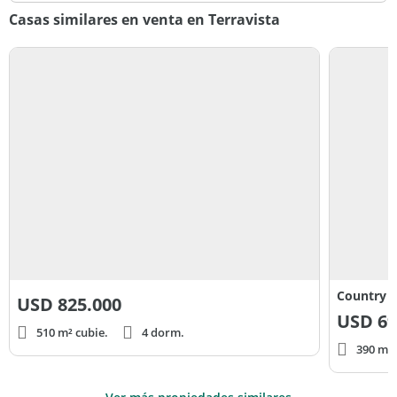
Casas similares en venta en Terravista
Country C
USD
825.000
USD
69
510 m² cubie.
4 dorm.
390 m² 