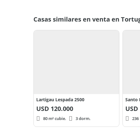
Casas similares en venta en Tortu
Lartigau Lespada 2500
Santo
USD
120.000
USD
80 m² cubie.
3 dorm.
236 