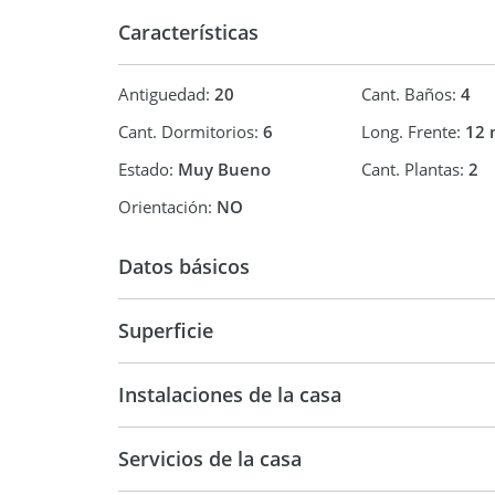
Características
No dudes en consultarnos!
Antiguedad:
20
Cant. Baños:
4
Martillero y Corredor Público MATIAS ADRIAN DI
CMCPSI Matrícula No 7028
Cant. Dormitorios:
6
Long. Frente:
12 
Estado:
Muy Bueno
Cant. Plantas:
2
Ruta Panamericana Ramal Pilar km 49,5. Edificio 
Pilar, Bs As.
Orientación:
NO
Datos básicos
Casa
Superficie
146 m2
26
Instalaciones de la casa
260 m2
Servicios de la casa