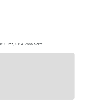
o.
 renta, convirtiéndola en una atractiva
gresos inmediatos.
sé C. Paz, G.B.A. Zona Norte
e transporte, comercios y principales arterias
a visita.