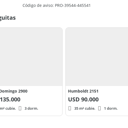
Código de aviso: PRO-39544-445541
guitas
 Domingo 2900
Humboldt 2151
135.000
USD
90.000
m² cubie.
3 dorm.
35 m² cubie.
1 dorm.