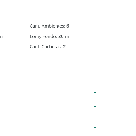
Cant. Ambientes:
6
 RISIO
m
Long. Fondo:
20 m
Cant. Cocheras:
2
Concord Pilar Aparts.
Venta
USD 120.000
0 m2
114 m2