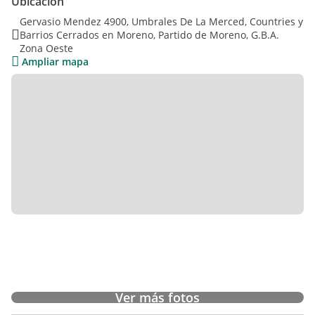
Ubicación
VENDE SIN MUEBLES.
Gervasio Mendez 4900, Umbrales De La Merced, Countries y
Barrios Cerrados en Moreno, Partido de Moreno, G.B.A.
Zona Oeste
El barrio cuenta con pileta, plaza y sum con parrilla,
Ampliar mapa
seguridad las 24 hs, con triple cerco perimetral, el de el
medio electrificado
PARRILLA, PARQUE, PILETA Y SOL ARIUM DE USO COMUN
COMPARTIDO.
LAS FOTOS SON DE MUESTRAS!
Ver más fotos