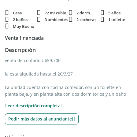
Casa
72 m² cubie.
2 dorm.
5 años
2 baños
3 ambientes
2 cocheras
1 toilette
Muy Bueno
Venta financiada
Descripción
venta de contado U$59.700
la esta alquilada hasta el 26/3/27
La unidad cuenta con cocina comedor, con un toilette en
planta baja, y en planta alta con dos dormitorios y un baño
completo, con patio en el fondo, con una cochera que entran
Leer descripción completa
2 vehículos de tamaño chico o medianos.
Pedir más datos al anunciante
Servicio de gas: Envasado
LOS MUEBLES DE LA CASA SON ILUSTRATIVOS, LA CASA SE