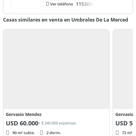
1153069
Ver teléfono
Casas similares en venta en Umbrales De La Merced
Gervasio Mendez
Gervasio
USD
60.000
USD
59
+ $ 240.000 expensas
90 m² cubie.
2 dorm.
72 m² c