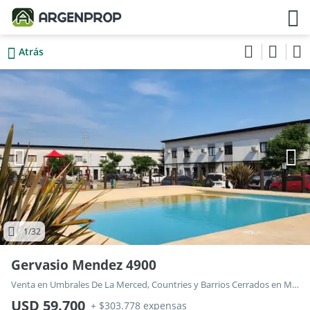
Atrás
1
/32
Gervasio Mendez 4900
Venta en Umbrales De La Merced, Countries y Barrios Cerrados en Moreno
USD 59.700
+ $303.778 expensas