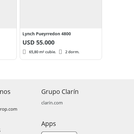
Lynch Pueyrredon 4800
USD
55.000
65,80 m² cubie.
2 dorm.
anos
Grupo Clarín
clarín.com
prop.com
Apps
s