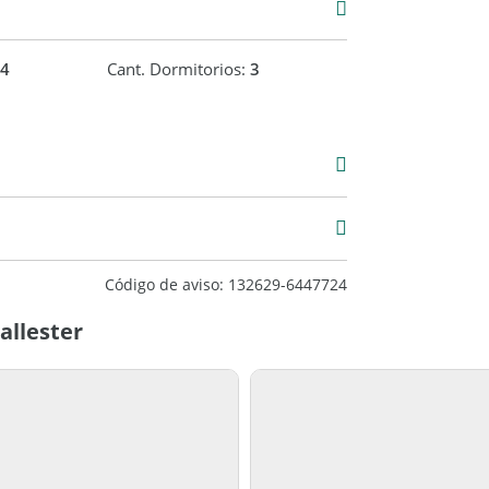
4
Cant. Dormitorios:
3
Venta
USD 49.000
124 m2
202 m2
Código de aviso: 132629-6447724
allester