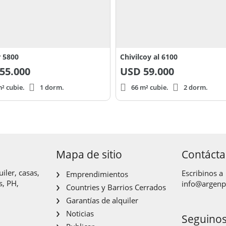
r 5800
Chivilcoy al 6100
55.000
USD
59.000
² cubie.
1 dorm.
66 m² cubie.
2 dorm.
Mapa de sitio
Contáct
iler, casas,
Escribinos a
Emprendimientos
s, PH,
info@argen
Countries y Barrios Cerrados
Garantías de alquiler
Noticias
Seguino