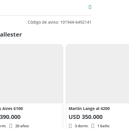
Código de aviso: 101944-6492141
allester
 Aires 6100
Martin Lange al 4200
390.000
USD
350.000
orm.
20 años
3 dorm.
1 baño