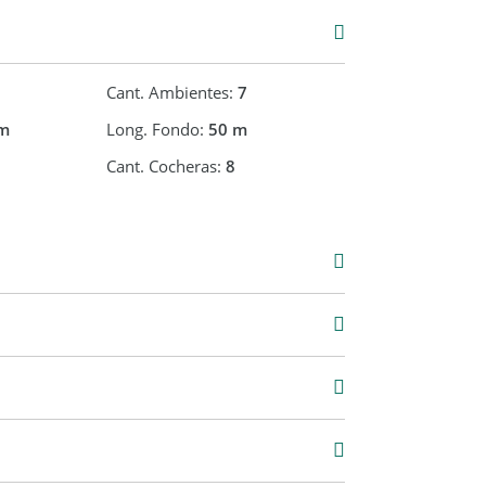
Cant. Ambientes:
7
m
Long. Fondo:
50 m
Cant. Cocheras:
8
Venta
USD 500.000
2