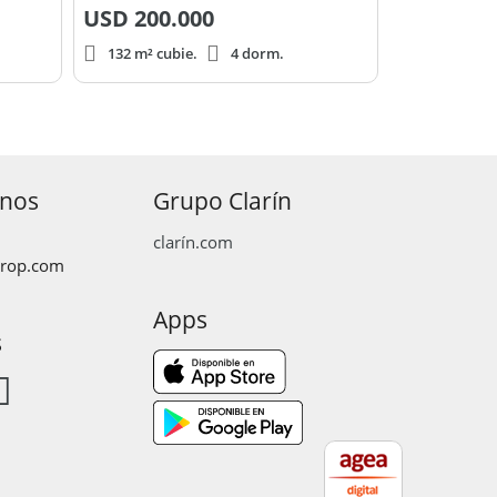
USD
200.000
132 m² cubie.
4 dorm.
anos
Grupo Clarín
clarín.com
prop.com
Apps
s