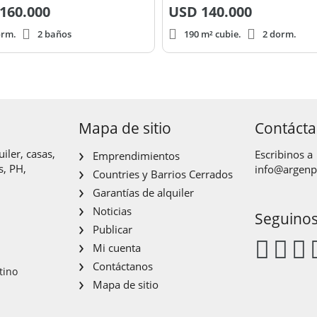
160.000
USD
140.000
orm.
2 baños
190 m² cubie.
2 dorm.
Mapa de sitio
Contáct
iler, casas,
Escribinos a
Emprendimientos
s, PH,
info@argen
Countries y Barrios Cerrados
Garantías de alquiler
Noticias
Seguino
Publicar
Mi cuenta
Contáctanos
tino
Mapa de sitio