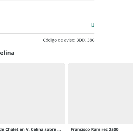
Venta
USD 168.000
Código de aviso: 3DIX_386
Celina
Venta de Chalet en V. Celina sobre calle Pintos 0
Francisco Ramírez 2500