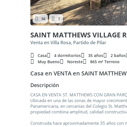
1
56
Venta en Villa Rosa, Partido de Pilar
Casa
4 dormitorios
35 años
2 baños
Muy Bueno
Noreste
865 m² Terreno
Casa en VENTA en SAINT MATTHEWS 
Descripción
CASA EN VENTA ST. MATTHEWS CON GRAN PAR
Ubicada en una de las zonas de mayor crecimiento
Panamericana, en cercanías del Colegio St. Matth
propiedad combina amplitud, calidad constructiva 
Construida hace aproximadamente 35 años con mat