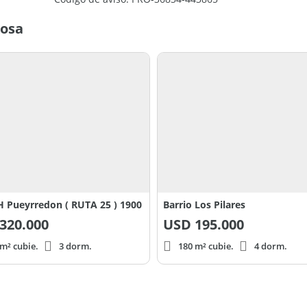
Rosa
 supervisión del Martillero y Corredor
PSI 6099. Toda la información y medidas son
H Pueyrredon ( RUTA 25 ) 1900
Barrio Los Pilares
320.000
USD
195.000
m² cubie.
3 dorm.
180 m² cubie.
4 dorm.