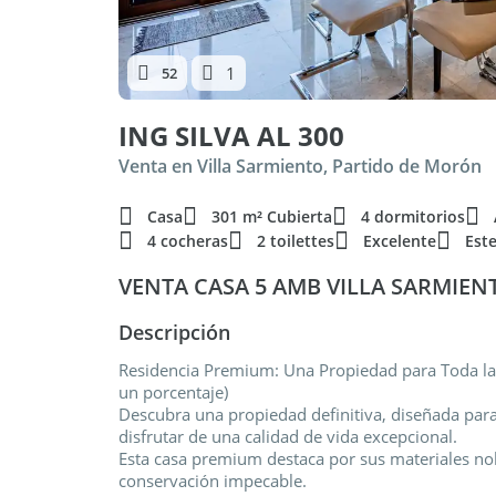
1
52
ING SILVA AL 300
Venta en Villa Sarmiento, Partido de Morón
Casa
301 m² Cubierta
4 dormitorios
4 cocheras
2 toilettes
Excelente
Est
VENTA CASA 5 AMB VILLA SARMIEN
Descripción
Residencia Premium: Una Propiedad para Toda la 
un porcentaje)
Descubra una propiedad definitiva, diseñada para
disfrutar de una calidad de vida excepcional.
Esta casa premium destaca por sus materiales nob
conservación impecable.