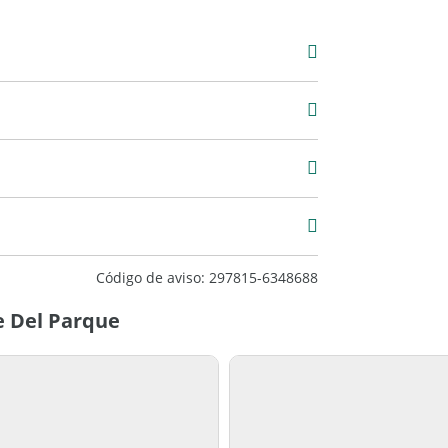
Venta
USD 250.000
2
Código de aviso: 297815-6348688
e Del Parque