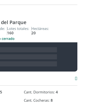
urbanos y rodeado de naturaleza.
e del Parque
de:
Lotes totales:
Hectáreas:
160
20
o cerrado
5
Cant. Dormitorios:
4
Cant. Cocheras:
8