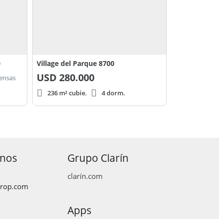
0
Village del Parque 8700
USD
280.000
pensas
236 m² cubie.
4 dorm.
anos
Grupo Clarín
clarín.com
prop.com
Apps