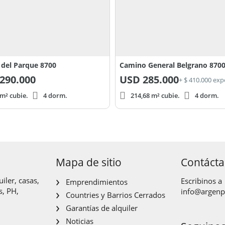
e del Parque 8700
Camino General Belgrano 870
290.000
USD
285.000
+ $ 410.000 ex
m² cubie.
4 dorm.
214,68 m² cubie.
4 dorm.
Mapa de sitio
Contáct
iler, casas,
Escribinos a
Emprendimientos
s, PH,
info@argen
Countries y Barrios Cerrados
Garantías de alquiler
Noticias