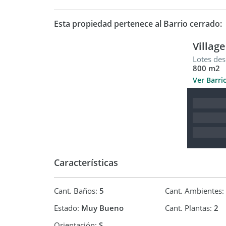
Ubicación estratégica, con acceso ágil a centros 
Esta propiedad pertenece al Barrio cerrado:
Consultanos para coordinar una visita.
Villag
Otros Servicios:
Lotes des
800 m2
Parque
Ver Barri
Características
Cant. Baños:
5
Cant. Ambientes:
Estado:
Muy Bueno
Cant. Plantas:
2
Orientación:
S