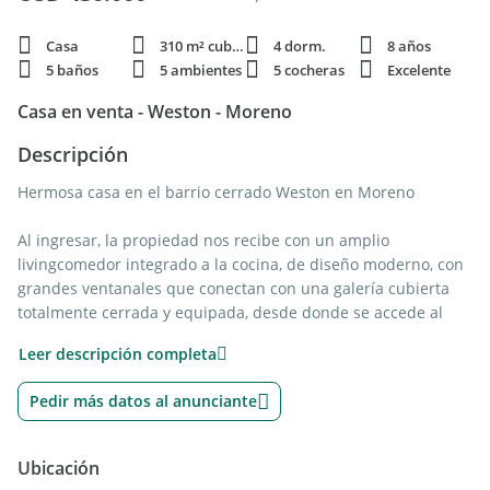
Casa
310 m² cubie.
4 dorm.
8 años
5 baños
5 ambientes
5 cocheras
Excelente
Casa en venta - Weston - Moreno
Descripción
Hermosa casa en el barrio cerrado Weston en Moreno
Al ingresar, la propiedad nos recibe con un amplio
livingcomedor integrado a la cocina, de diseño moderno, con
grandes ventanales que conectan con una galería cubierta
totalmente cerrada y equipada, desde donde se accede al
parque con pileta.
Leer descripción completa
La cocina cuenta con isla / desayunador, excelente espacio de
Pedir más datos al anunciante
guardado y equipamiento completo.
En planta baja, además, dispone de:
Ubicación
Dormitorio o escritorio con baño completo, ideal para