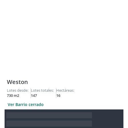
En cumplimiento de las leyes vigentes que regulan el
corretaje inmobiliario, Ley Nacional 25.028, Ley 22.802 de
Lealtad Comercial, Ley 24.240 de Defensa al Consumidor, las
normas del Código Civil y Comercial de la Nación y
Constitucionales, los agentes/ gestores NO ejercen el
corretaje inmobiliario. Todas las operaciones inmobiliarias
son objeto de intermediación y conclusión por parte del
corredor público inmobiliario colegiado a cargo de la
publicación, cuyos datos se exhiben en la presente.
Weston
Lotes desde:
Lotes totales:
Hectáreas:
730 m2
147
16
Ver Barrio cerrado