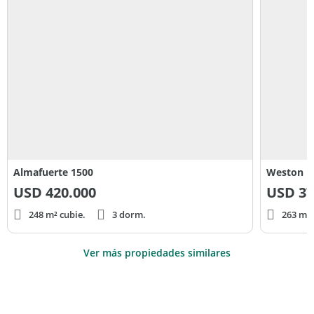
Almafuerte 1500
Weston
USD
420.000
USD
37
248 m² cubie.
3 dorm.
263 m² 
Ver más propiedades similares