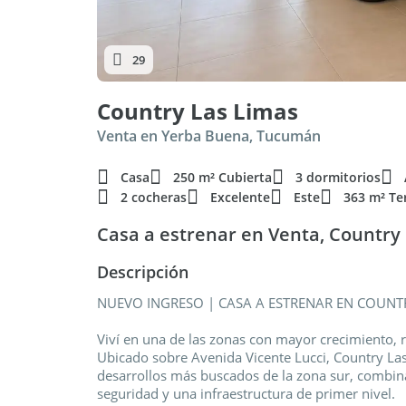
29
Country Las Limas
Venta en Yerba Buena, Tucumán
Casa
250 m² Cubierta
3 dormitorios
2 cocheras
Excelente
Este
363 m² Te
Casa a estrenar en Venta, Country
Descripción
NUEVO INGRESO | CASA A ESTRENAR EN COUNT
Viví en una de las zonas con mayor crecimiento,
Ubicado sobre Avenida Vicente Lucci, Country La
desarrollos más buscados de la zona sur, combina
seguridad y una infraestructura de primer nivel.