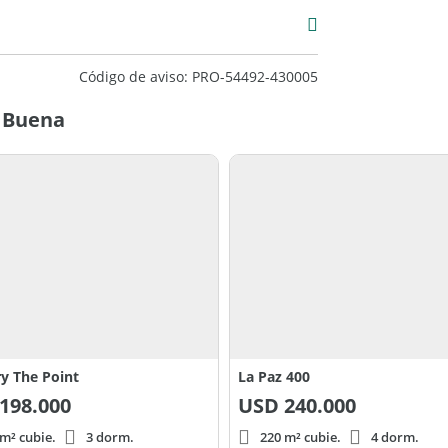
Código de aviso: PRO-54492-430005
a Buena
y The Point
La Paz 400
198.000
USD
240.000
m² cubie.
3 dorm.
220 m² cubie.
4 dorm.