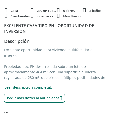
Casa
230 m² cubie.
5 dorm.
3 baños
6 ambientes
4 cocheras
Muy Bueno
EXCELENTE CASA TIPO PH - OPORTUNIDAD DE
INVERSION
Descripción
Excelente oportunidad para vivienda multifamiliar o
inversión.
Propiedad tipo PH desarrollada sobre un lote de
aproximadamente 464 m², con una superficie cubierta
registrada de 230 m², que ofrece múltiples posibilidades de
uso y desarrollo.
Leer descripción completa
Al frente del lote se encuentran dos unidades funcionales
Pedir más datos al anunciante
independientes:
Planta baja: cuenta con 2 dormitorios, living, cocina comedor