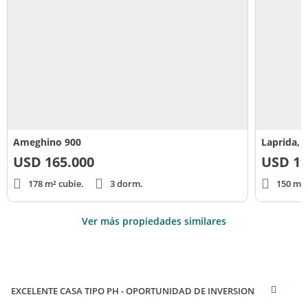
Ameghino 900
Laprida, 
USD
165.000
USD
19
178 m² cubie.
3 dorm.
150 m² 
Ver más propiedades similares
EXCELENTE CASA TIPO PH - OPORTUNIDAD DE INVERSION