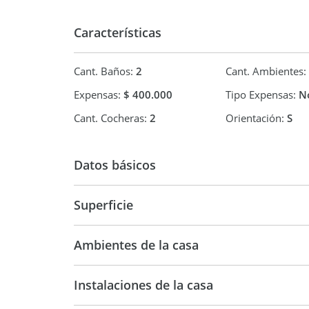
Todas las propiedades publicadas en el perfil de
inmobiliario responsable de la oficina Ezequiel 
Características
618.
Toda intermediación y conclusión de las operacio
Corredor Inmobiliario Responsable de la oficina.
Cant. Baños:
2
Cant. Ambientes:
Expensas:
$ 400.000
Tipo Expensas:
No
Cant. Cocheras:
2
Orientación:
S
Datos básicos
Venta
USD 170.
Superficie
115 m2
51
Ambientes de la casa
149 m2
Instalaciones de la casa