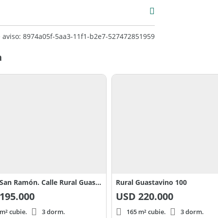
 aviso: 8974a05f-5aa3-11f1-b2e7-527472851959
a
Barrio San Ramón. Calle Rural Guastavino 100, Pilar del Este, Zelaya
Rural Guastavino 100
195.000
USD
220.000
m² cubie.
3 dorm.
165 m² cubie.
3 dorm.