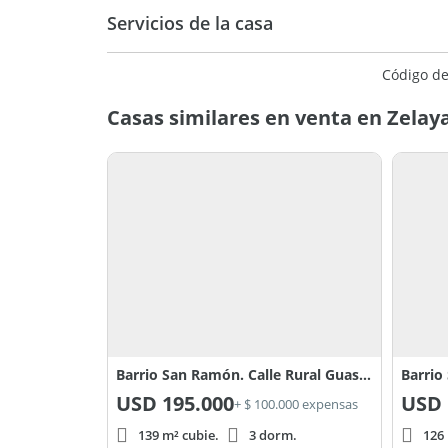
Servicios de la casa
Código de
Casas similares en venta en Zelay
Barrio San Ramón. Calle Rural Guastavino 100, Pilar del Este, Zelaya al 100
USD
195.000
USD
+ $ 100.000 expensas
139 m² cubie.
3 dorm.
126 