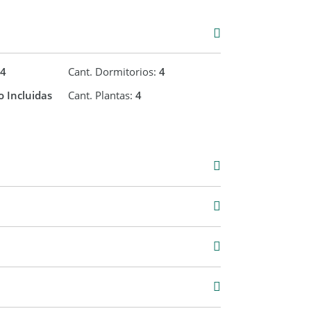
 One se encuentran a cargo del corredor
Zabala (Avellaneda Lanus) Matrícula: CPMCAL
nes serán realizadas exclusivamente por el
4
Cant. Dormitorios:
4
 Incluidas
Cant. Plantas:
4
000
6 m2
333 m2