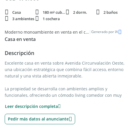
Casa
180 m² cubie.
2 dorm.
2 baños
3 ambientes
1 cochera
|
Moderno monoambiente en venta en el corazón del centro de Salta
Generado por IA
Casa en venta
Descripción
Excelente casa en venta sobre Avenida Circunvalación Oeste,
una ubicación estratégica que combina fácil acceso, entorno
natural y una vista abierta inmejorable.
La propiedad se desarrolla con ambientes amplios y
funcionales, ofreciendo un cómodo living comedor con muy
buena iluminación natural, cocina bien distribuida, lavadero
Leer descripción completa
independiente, dos dormitorios confortables, un baño
completo y un toilette. En el exterior, se destaca una galería
Pedir más datos al anunciante
cubierta con parrilla, ideal para disfrutar reuniones y
momentos al aire libre, acompañada por una hermosa pileta