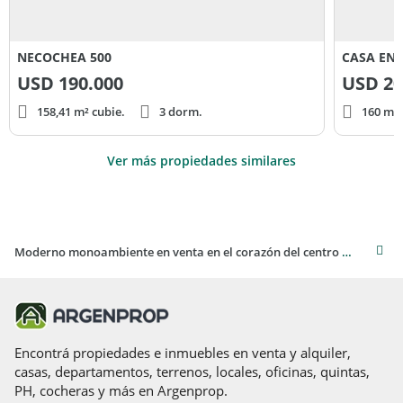
NECOCHEA 500
USD
190.000
USD
20
158,41 m² cubie.
3 dorm.
160 m² 
Ver más propiedades similares
Moderno monoambiente en venta en el corazón del centro de Salta
Encontrá propiedades e inmuebles en venta y alquiler,
casas, departamentos, terrenos, locales, oficinas, quintas,
PH, cocheras y más en Argenprop.