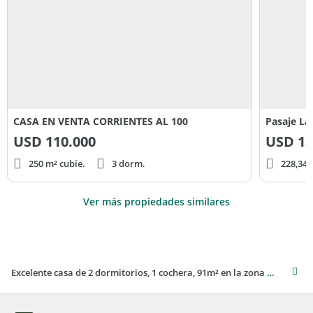
CASA EN VENTA CORRIENTES AL 100
Pasaje La
USD
110.000
USD
18
250 m² cubie.
3 dorm.
228,34 
Ver más propiedades similares
Excelente casa de 2 dormitorios, 1 cochera, 91m² en la zona centro de Salta