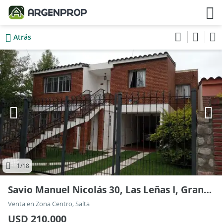
Atrás
1
/18
Savio Manuel Nicolás 30, Las Leñas I, Grand Bourg
Venta en Zona Centro, Salta
USD 210.000