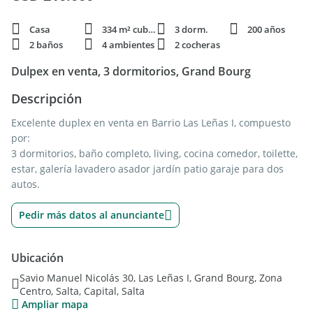
Casa
334 m² cubie.
3 dorm.
200 años
2 baños
4 ambientes
2 cocheras
Dulpex en venta, 3 dormitorios, Grand Bourg
Descripción
Excelente duplex en venta en Barrio Las Leñas I, compuesto
por:
3 dormitorios, baño completo, living, cocina comedor, toilette,
estar, galería lavadero asador jardín patio garaje para dos
autos.
Pedir más datos al anunciante
Ubicación
Savio Manuel Nicolás 30, Las Leñas I, Grand Bourg, Zona
Centro, Salta, Capital, Salta
Ampliar mapa