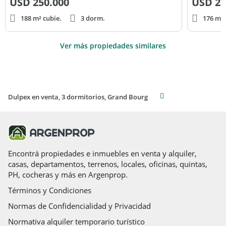
USD
250.000
USD
23
188 m² cubie.
3 dorm.
176 m² 
Ver más propiedades similares
Dulpex en venta, 3 dormitorios, Grand Bourg
Encontrá propiedades e inmuebles en venta y alquiler,
casas, departamentos, terrenos, locales, oficinas, quintas,
PH, cocheras y más en Argenprop.
Términos y Condiciones
Normas de Confidencialidad y Privacidad
Normativa alquiler temporario turístico