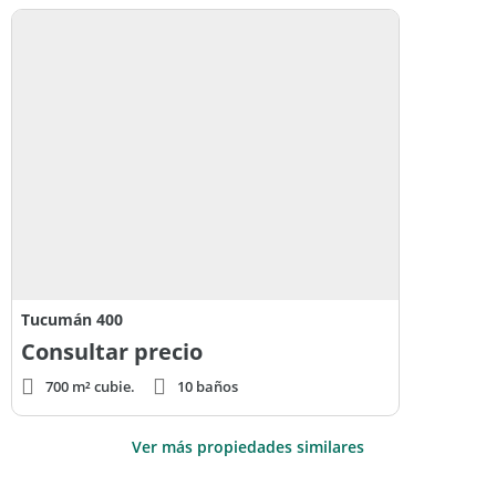
Servicios e infraestructura completos
Una propiedad ideal para quienes buscan confort, amplitud y
calidad de vida en uno de los mejores clubes de campo de la
ciudad.
Para más información o coordinar una visita, contactanos al
+54 44
Lucio Lopez Fleming Inmobiliaria
Tucumán 400
Consultar precio
700 m² cubie.
10 baños
Ver más propiedades similares