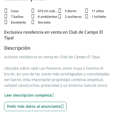
Casa
615 m² cubie.
5 dorm.
11 años
7 baños
6 ambientes
2 cocheras
1 toilette
Excelente
Noreste
Exclusiva residencia en venta en Club de Campo El
Tipal
Descripción
xclusiva residencia en venta en Club de Campo El Tipal
Ubicada sobre calle Los Pioneros, entre Iruya y Camino El
Encón, en una de las zonas más privilegiadas y consolidadas
del barrio, esta importante propiedad combina amplitud,
calidad constructiva, privacidad y un entorno natural único.
Su estratégica ubicación permite un rápido acceso al pórtico
Leer descripción completa
principal, a La Tienda (restaurante y supermercado), al SUM y
a las canchas deportivas del club. Además, gran parte de las
Pedir más datos al anunciante
calles del barrio se encuentran pavimentadas.