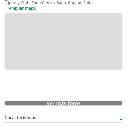
Jockey Club, Zona Centro, Salta, Capital, Salta
- Piscina
Ampliar mapa
- Gimnasio
- Caballeriza
- Quinchos
Ver más fotos
Características