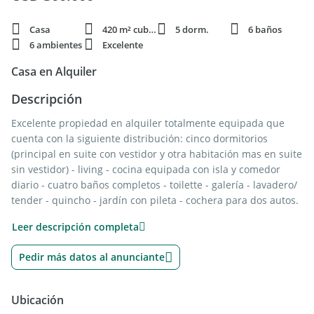
Casa
420 m² cubie.
5 dorm.
6 baños
6 ambientes
Excelente
Casa en Alquiler
Descripción
Excelente propiedad en alquiler totalmente equipada que
cuenta con la siguiente distribución: cinco dormitorios
(principal en suite con vestidor y otra habitación mas en suite
sin vestidor) - living - cocina equipada con isla y comedor
diario - cuatro baños completos - toilette - galería - lavadero/
tender - quincho - jardín con pileta - cochera para dos autos.
* Servicio de jardinería, piletero y expensas incluidos en el
Leer descripción completa
precio del alquiler, el servicio de limpieza también puede
solicitarte y estará incluido.
Pedir más datos al anunciante
AMENTIES DEL JOCKEY CLUB:
- Cancha de rugby
- Cancha de golf
Ubicación
- Canchas de tenis