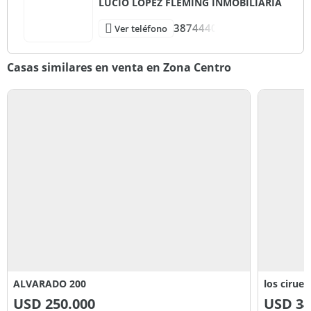
LUCIO LOPEZ FLEMING INMOBILIARIA
3874440
Ver teléfono
Casas similares en venta en Zona Centro
ALVARADO 200
los ciruel
USD
250.000
USD
34