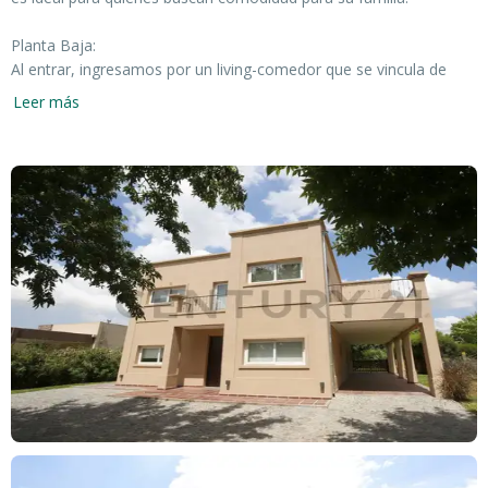
Planta Baja:
Al entrar, ingresamos por un living-comedor que se vincula de
manera armónica con una galería y un hermoso jardín. La cocina
Leer más
es amplias dimensiones. Además, cuenta con un lavadero
independiente y una galería equipada con parrilla. La propiedad
también cochera para dos vehiculos y una piscina para disfrutar
en los días soleados. En esta planta, encontrarás un baño
completo y un dormitorio, que también puede ser utilizado como
oficina.
Planta Alta:
En la planta superior, se ubican 3 dormitorios, siendo uno de ellos
en suite con baño privado y vestidor. Hay un baño completo
adicional que comparten los otros dormitorios. Un amplio
distribuidor ofrece el espacio perfecto para un playroom o una
sala de estar íntima, y podrás disfrutar de encantadoras vistas
desde los balcones o terrazas.
Detalles Generales: