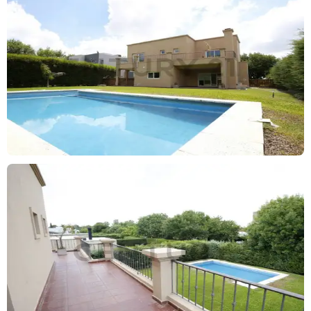
Cuenta con una superficie construida total de 273,59 m², y cuenta
con todas las terminaciones necesarias para una ocupación
inmediata.
Ubicada en Barrancas de Iraola, este barrio cuenta con seguridad
24 hs, SUM, cancha de futbol y basquet, gimnasio y plaza con
juegos infantiles.
Francisco Errico y Rafaela Ostrofsky Matrícula Col. 7292 l Col.
7487 Teléfonos de contacto (0********
Todas las propiedades que figuran en esta publicación se
encuentran a cargo del profesional matriculado Francisco Errico y
Rafaela Ostrofsky, Matrícula Col. 7292 l Col. 7487 por lo tanto la
intermediación y la conclusión de las operaciones serán llevadas
exclusivamente por él. En cumplimiento de la Ley 10.973 de la
Provincia de Buenos Aires, Ley Nacional 25.028, Ley Nacional
20.266, Ley 22.802 de Lealtad Comercial, Ley 24.240 de Defensa
al Consumidor, las normas del Código Civil y Comercial de la
Nación y Constitucionales, los asesores o agentes NO ejercen el
corretaje inmobiliario. Todas las operaciones inmobiliarias son
objeto de intermediación y conclusión por parte del martillero y