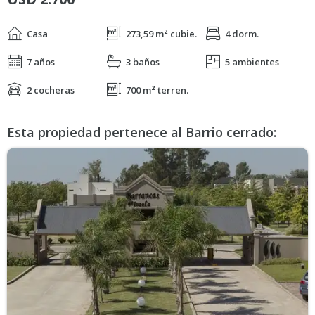
Casa
273,59 m² cubie.
4 dorm.
7 años
3 baños
5 ambientes
2 cocheras
700 m² terren.
Esta propiedad pertenece al Barrio cerrado: