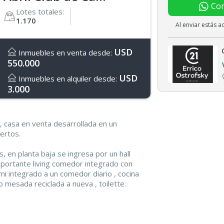
Con
Lotes totales:
1.170
Al enviar estás 
USD
Inmuebles en venta desde:
550.000
USD
Inmuebles en alquiler desde:
3.000
, casa en venta desarrollada en un
ertos.
, en planta baja se ingresa por un hall
portante living comedor integrado con
emi integrado a un comedor diario , cocina
mesada reciclada a nueva , toilette.
baja , espacio de guardado en bajo
rmitorios secundarios con baño