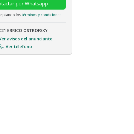
tactar por Whatsapp
aceptando los
términos y condiciones
C21 ERRICO OSTROFSKY
Ver avisos del anunciante
Ver télefono