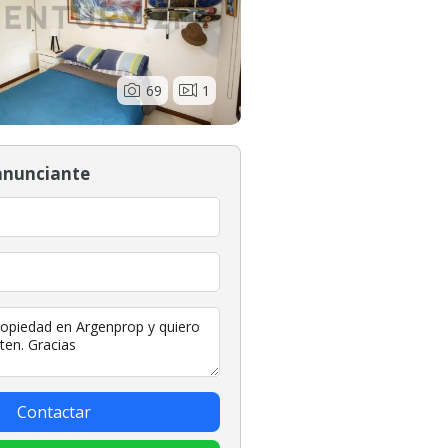
69
1
anunciante
Contactar