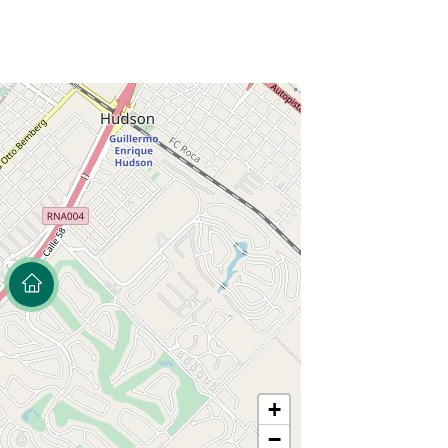
a e ingreso independiente encontramos el
 dos vestidores y balcón aterrazado con
eta de 3 x 7.
 autos.
mente a metros de la Autopista Buenos
e tenis, 3 de fútbol, una de paddle, de
gimnasio, un club hípico y una cancha de
ouse, salones, un minimercado, una pizzería,
ad las 24 horas
y Matrícula Col. 7292 l Col. 7487+54 9
 en esta publicación se encuentran a cargo
co Errico y Rafaela Ostrofsky, Matrícula Col.
ermediación y la conclusión de las
vamente por él. En cumplimiento de la Ley
+
ires, Ley Nacional 25.028, Ley Nacional
−
ercial, Ley 24.240 de Defensa al