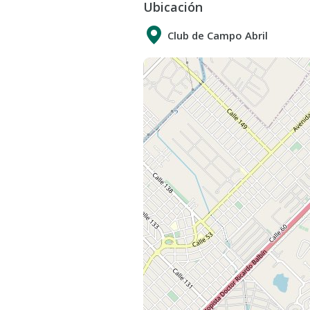
Ubicación
completo y placard , sobre otra al
dormitorios principal en suite con
Club de Campo Abril
vistas al parque.
Galería con parrilla , parque con pil
Espacio de guardacoches para dos
Country Abril :
Se encuentra ubicado estratégica
Aires La Plata , posee 10 canchas d
hockey, de squash, de básquet, un 
golf de 18 hoyos.
Además, un colegio trilingüe, clubh
una panadería, heladería y segurid
Francisco Errico y Rafaela Ostrofsk
********
Todas las propiedades que figuran
del profesional matriculado Francis
7292 l Col. 7487 por lo tanto la int
operaciones serán llevadas exclusi
10.973 de la Provincia de Buenos A
20.266, Ley 22.802 de Lealtad Com