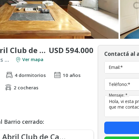
USD 594.000
Casa en venta en Abril Club de Campo Hudson
Contactá al 
Venta en Countries y Barrios Cerrados en Berazategui
Ver mapa
Email:*
4 dormitorios
10 años
Teléfono:*
2 cocheras
Mensaje: *
 Barrio cerrado:
Abril Club de Campo