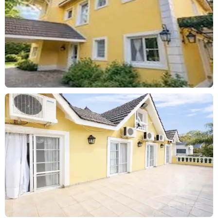
automático mantiene el jardín en perfectas condiciones, mientras
que la cochera semi cubierta ofrece comodidad adicional.
Cada ambiente de la casa está equipado con aire acondicionado
frío-calor y radiadores, garantizando el máximo confort durante
todo el año. La propiedad cuenta con una caldera Peisa
recientemente instalada, añadiendo valor y eficiencia al hogar.
Con 20 años de antiguedad, esta casa representa una
oportunidad única para aquellos que buscan una residencia en un
entorno exclusivo y natural, con todas las comodidades
modernas y un diseño que favorece el bienestar y la calidad de
vida.