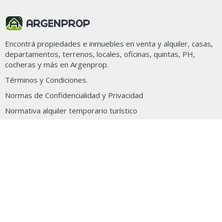
Encontrá propiedades e inmuebles en venta y alquiler, casas,
departamentos, terrenos, locales, oficinas, quintas, PH,
cocheras y más en Argenprop.
Términos y Condiciones.
Normas de Confidencialidad y Privacidad
Normativa alquiler temporario turístico
Clarín Digital
Todos los derechos reservados
© 2026 Argenprop
Ocultar aviso
Mapa de sitio
Emprendimientos
Countries y Barrios Cerrados