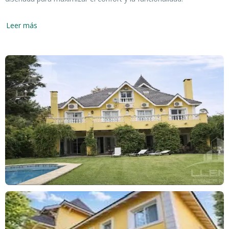
En la planta baja, un elegante living comedor con desnivel
Leer más
conecta con un toilette y una cocina equipada, acompañada de
un comedor diario ideal para reuniones familiares. Un lavadero
independiente con baño de servicio y la doble circulación
completan este nivel, permitiendo un flujo eficiente entre los
espacios.
Subiendo a la planta alta, se encuentra la suite principal que
ofrece un baño con hidromasaje y ducha escocesa, acompañado
de un amplio vestidor. Tres dormitorios adicionales comparten un
baño con bañera, y todos cuentan con acceso directo a una
terraza que proporciona un espacio exterior privado y relajante.
El tercer piso alberga una baulera y un versátil playroom u oficina
con baño, adaptándose a las necesidades de cualquier familia.
El exterior de la casa invita al disfrute con una galería que incluye
una parrilla, una piscina revestida con venecitas, y un horno de
barro, ideales para el esparcimiento. Un sistema de riego