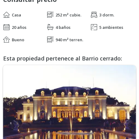
Casa
252 m² cubie.
3 dorm.
20 años
4 baños
5 ambientes
Bueno
940 m² terren.
Esta propiedad pertenece al Barrio cerrado: